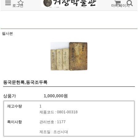
로그인
회원가입
주문조회
마이페이지
필사본
동국문헌록,동국조두록
상품가
1,000,000
원
재고수량
1
제품코드 : 0801-00318
특이사항
관리번호 : 1177
제조일 : 조선시대