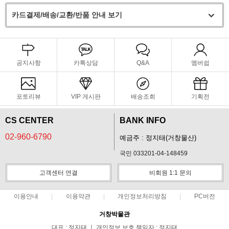
카드결제/배송/교환/반품 안내 보기
공지사항
카톡상담
Q&A
멤버쉽
포토리뷰
VIP 게시판
배송조회
기획전
CS CENTER
BANK INFO
02-960-6790
예금주 : 정지태(거창물산)
국민 033201-04-148459
고객센터 연결
비회원 1:1 문의
이용안내
이용약관
개인정보처리방침
PC버전
거창박물관
대표 : 정지태 ㅣ 개인정보 보호 책임자 : 정지태