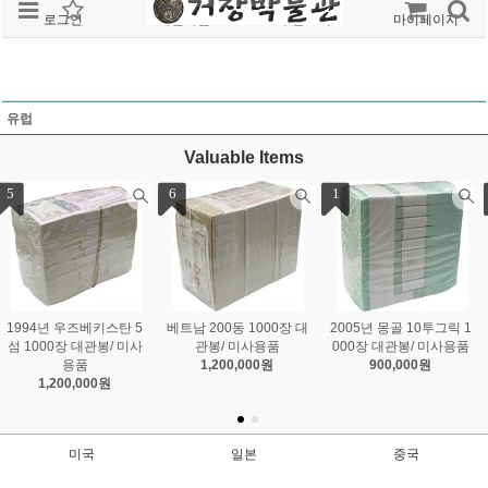
로그인
회원가입
주문조회
마이페이지
유럽
Valuable Items
1
2
3
2005년 몽골 10투그릭 1
1949년 중화민국 10위안
중국인민은행 제3차 화폐
000장 대관봉/ 미사용품
다발(100장)/ 미사용품
첩 / 꼬리번호 306
900,000원
1,050,000원
1,200,000원
미국
일본
중국