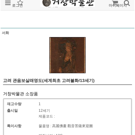
로그인
회원가입
주문조회
마이페이지
서화
고려 관음보살래영도(세계최초 고려불화/13세기)
거창박물관 소장품
재고수량
1
출시일
12세기
제품코드 :
특이사항
물품명 : 高麗佛畫 觀音菩薩來迎圖