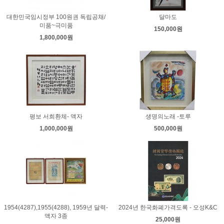
대한민국임시정부 100원권 독립공채/
달마도
미품~극미품
150,000원
1,800,000원
평보 서희환체- 액자
생명의노래 -토루
1,000,000원
500,000원
1954(4287),1955(4288), 1959년 달력-
2024년 한국화폐가격도록 - 오성K&C
액자 3종
25,000원