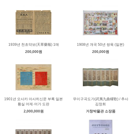
1939년 천초약보(天草藥報) 1매
1908년 개국 50년 쌍육 (일본)
200,000원
200,000원
1901년 오사카 아사히신문 부록 일본
무이구곡도가(武夷九曲櫂歌) / 추사
황실 어제·어가 도판
김정희
2,000,000원
거창박물관 소장품