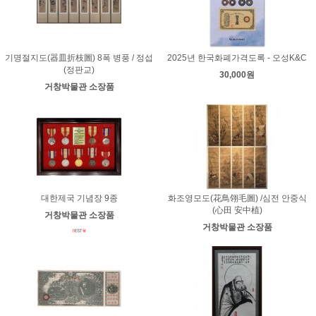
기명절지도(器皿折枝圖) 8폭 병풍 / 정섭
2025년 한국화폐가격도록 - 오성K&C
(정판교)
30,000원
거창박물관 소장품
대한제국 기념장 9종
화조영모도(花鳥翎毛圖) /심전 안중식
(心田 安中植)
거창박물관 소장품
거창박물관 소장품