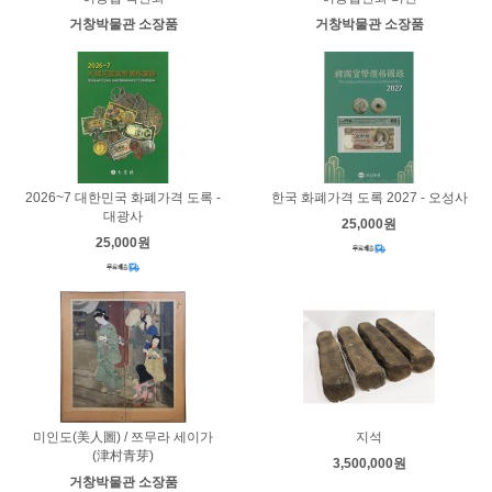
거창박물관 소장품
거창박물관 소장품
2026~7 대한민국 화폐가격 도록 -
한국 화폐가격 도록 2027 - 오성사
대광사
25,000원
25,000원
미인도(美人圖) / 쯔무라 세이가
지석
(津村青芽)
3,500,000원
거창박물관 소장품