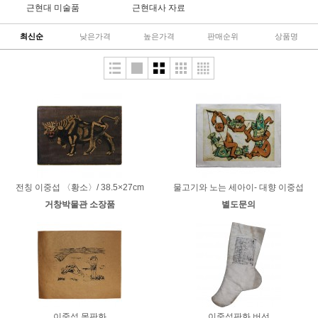
근현대 미술품
근현대사 자료
최신순
낮은가격
높은가격
판매순위
상품명
전칭 이중섭 〈황소〉/ 38.5×27cm
물고기와 노는 세아이- 대향 이중섭
거창박물관 소장품
별도문의
이중섭 목판화
이중섭판화 버선