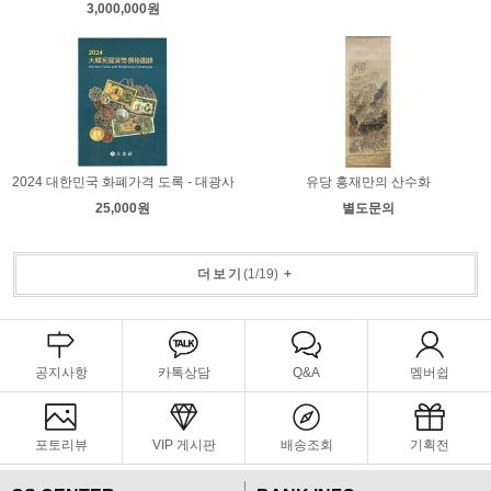
3,000,000원
2024 대한민국 화폐가격 도록 - 대광사
유당 홍재만의 산수화
25,000원
별도문의
더보기
(
1
/
19
)
+
공지사항
카톡상담
Q&A
멤버쉽
포토리뷰
VIP 게시판
배송조회
기획전