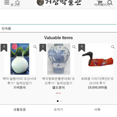
로그인
회원가입
주문조회
마이페이지
민속품
Valuable Items
1
2
3
백자철화매죽문호/ 조선
대모함
청화백자운용문병/ 조선
시대 후기
별도문의
시대
25,000,000원
별도문의
생활용품
도자기
서화