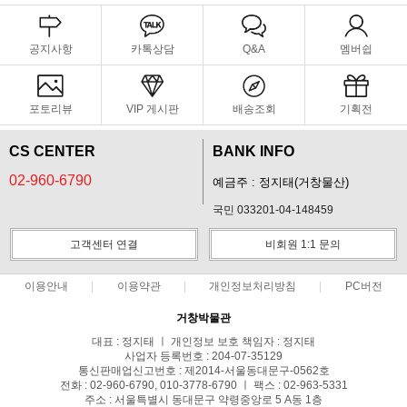
공지사항
카톡상담
Q&A
멤버쉽
포토리뷰
VIP 게시판
배송조회
기획전
CS CENTER
BANK INFO
02-960-6790
예금주 : 정지태(거창물산)
국민 033201-04-148459
고객센터 연결
비회원 1:1 문의
이용안내
이용약관
개인정보처리방침
PC버전
거창박물관
대표 : 정지태 ㅣ 개인정보 보호 책임자 : 정지태
사업자 등록번호 : 204-07-35129
통신판매업신고번호 : 제2014-서울동대문구-0562호
전화 : 02-960-6790, 010-3778-6790 ㅣ 팩스 : 02-963-5331
주소 : 서울특별시 동대문구 약령중앙로 5 A동 1층