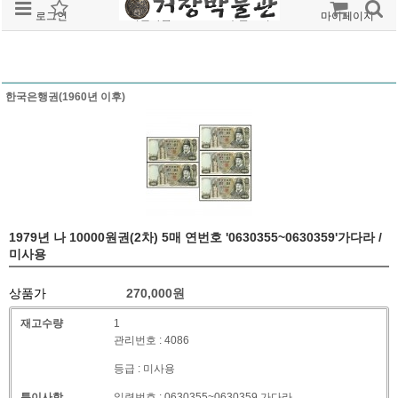
로그인
회원가입
주문조회
마이페이지
한국은행권(1960년 이후)
1979년 나 10000원권(2차) 5매 연번호 '0630355~0630359'가다라 /
미사용
상품가
270,000
원
재고수량
1
관리번호 : 4086
등급 : 미사용
특이사항
일련번호 : 0630355~0630359 가다라