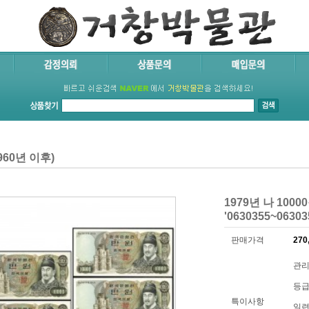
60년 이후)
1979년 나 100
'0630355~063
판매가격
270
관리
등급
특이사항
일련