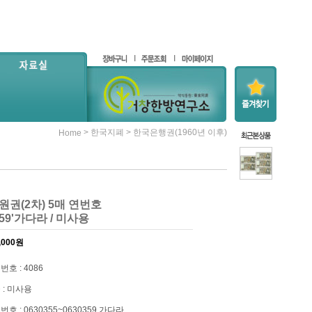
>
>
한국지폐
한국은행권(1960년 이후)
Home
00원권(2차) 5매 연번호
0359'가다라 / 미사용
,000
원
번호 : 4086
 : 미사용
번호 : 0630355~0630359 가다라