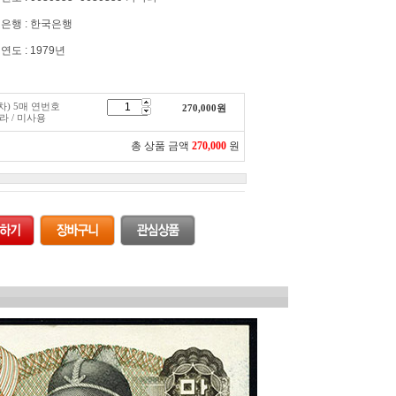
은행 : 한국은행
연도 : 1979년
2차) 5매 연번호
270,000
원
다라 / 미사용
총 상품 금액
270,000
원