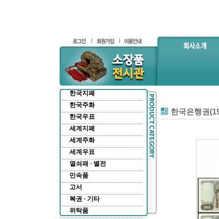
한국지폐
한국주화
한국은행권(19
한국우표
세계지폐
세계주화
세계우표
열쇠패 · 별전
민속품
고서
복권 · 기타
위탁품