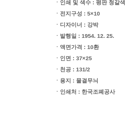
ㆍ인쇄 및 색수 : 평판 청갈색
ㆍ전지구성 : 5×10
ㆍ디자이너 : 강박
ㆍ발행일 : 1954. 12. 25.
ㆍ액면가격 : 10환
ㆍ인면 : 37×25
ㆍ천공 : 131/2
ㆍ용지 : 물결무늬
ㆍ인쇄처 : 한국조폐공사