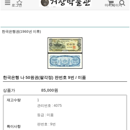
로그인
회원가입
주문조회
마이페이지
한국은행권(1960년 이후)
한국은행 나 50원권(팔각정) 판번호 9번 / 미품
상품가
85,000
원
재고수량
1
관리번호 : 4075
등급 : 미품
판번호 : 9번
특이사항