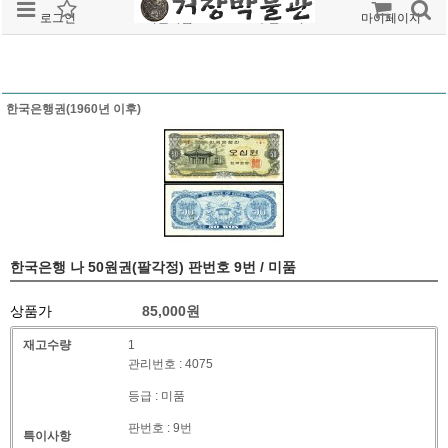
로그인
회원가입
주문조회
마이페이지
한국은행권(1960년 이후)
한국은행 나 50원권(팔각정) 판번호 9번 / 미품
상품가
85,000
원
재고수량
1
관리번호 : 4075
등급 : 미품
판번호 : 9번
특이사항