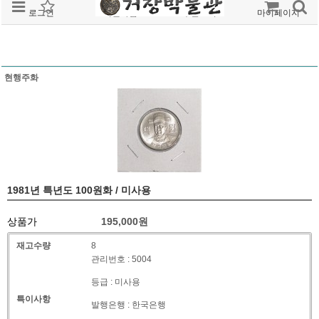
로그인
회원가입
주문조회
마이페이지
현행주화
1981년 특년도 100원화 / 미사용
상품가
195,000
원
재고수량
8
관리번호 : 5004
등급 : 미사용
특이사항
발행은행 : 한국은행