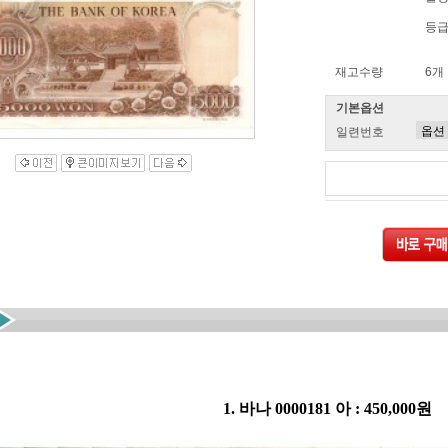
등급
재고수량
6개
기본옵션
일련번호
1. 바나 0000181 아 : 450,000원