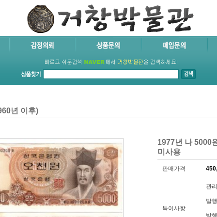
60년 이후)
1977년 나 500
미사용
판매가격
450
관리
발행
특이사항
발행