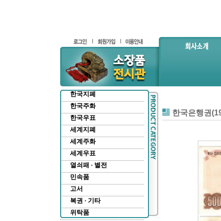
한국지폐
한국주화
한국은행권(19
한국우표
세계지폐
세계주화
세계우표
열쇠패 · 별전
민속품
고서
복권 · 기타
위탁품