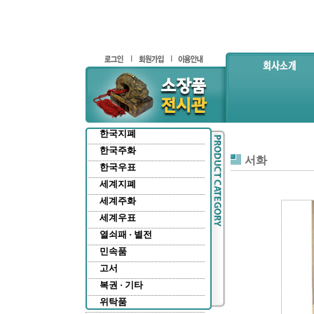
한국지폐
한국주화
서화
한국우표
세계지폐
세계주화
세계우표
열쇠패 · 별전
민속품
고서
복권 · 기타
위탁품