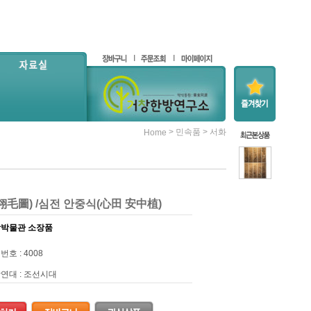
>
>
민속품
서화
Home
毛圖) /심전 안중식(心田 安中植)
박물관 소장품
번호 : 4008
연대 : 조선시대