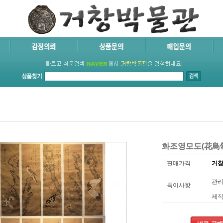
화조영모도(花鳥翎
판매가격
거창
관리
특이사항
제작