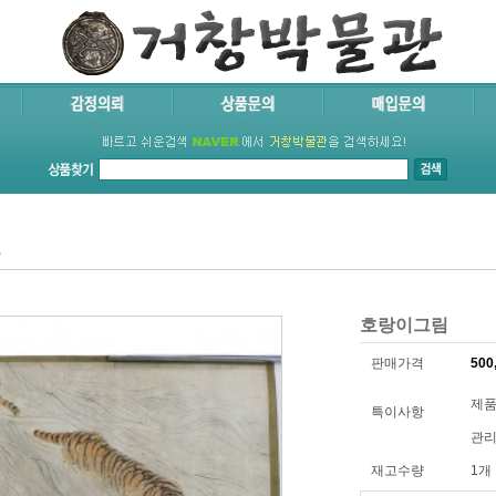
품
호랑이그림
판매가격
500
제품코
특이사항
관리
재고수량
1개