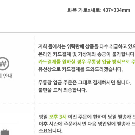
화폭 가로
x세로
: 437
×334
mm