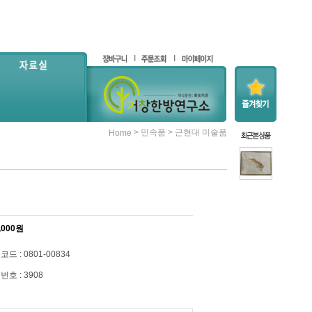
>
>
민속품
근현대 미술품
Home
,000
원
드 : 0801-00834
번호 : 3908