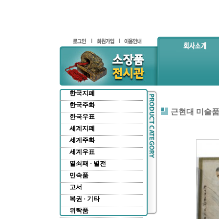
한국지폐
한국주화
근현대 미술
한국우표
세계지폐
세계주화
세계우표
열쇠패 · 별전
민속품
고서
복권 · 기타
위탁품