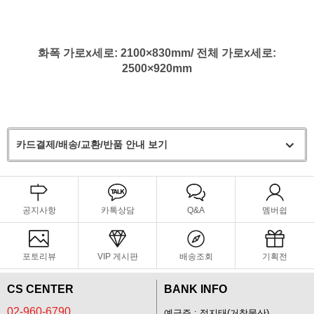
화폭 가로
x세로
: 2100
×830
mm/ 전체
가로
x세로
:
2500
×920
mm
카드결제/배송/교환/반품 안내 보기
공지사항
카톡상담
Q&A
멤버쉽
포토리뷰
VIP 게시판
배송조회
기획전
CS CENTER
BANK INFO
02-960-6790
예금주 : 정지태(거창물산)