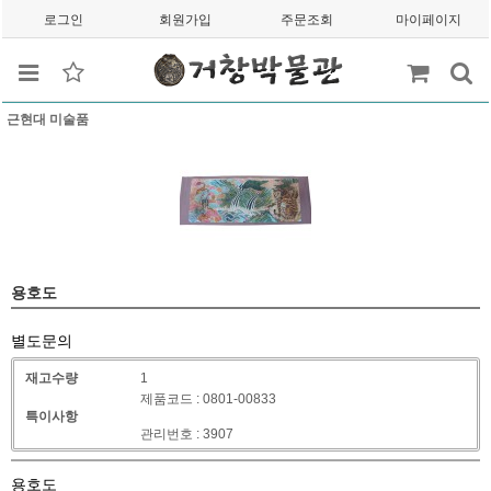
로그인
회원가입
주문조회
마이페이지
근현대 미술품
용호도
별도문의
재고수량
1
제품코드 : 0801-00833
특이사항
관리번호 : 3907
용호도