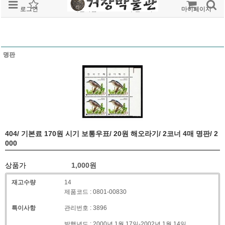
로그인
회원가입
주문조회
마이페이지
명판
404/ 기본료 170원 시기 보통우표/ 20원 해오라기/ 2코너 4매 명판/ 2
000
상품가
1,000
원
재고수량
14
제품코드 : 0801-00830
특이사항
관리번호 : 3896
발행년도 : 2000년 1월 17일-2002년 1월 14일