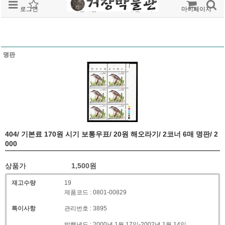
로그인
회원가입
주문조회
마이페이지
명판
404/ 기본료 170원 시기 보통우표/ 20원 해오라기/ 2코너 6매 명판/ 2
000
상품가
1,500
원
재고수량
19
제품코드 : 0801-00829
특이사항
관리번호 : 3895
발행년도 : 2000년 1월 17일-2002년 1월 14일