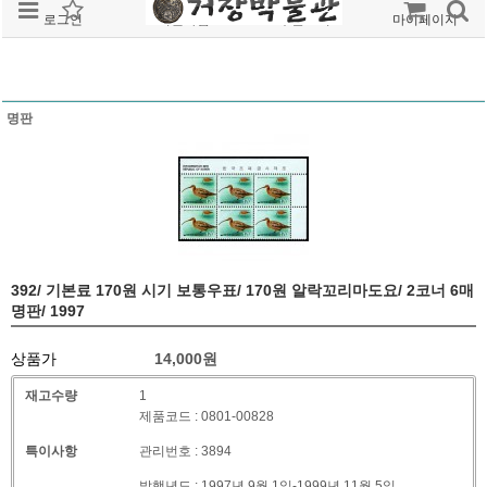
로그인
회원가입
주문조회
마이페이지
명판
392/ 기본료 170원 시기 보통우표/ 170원 알락꼬리마도요/ 2코너 6매
명판/ 1997
상품가
14,000
원
재고수량
1
제품코드 : 0801-00828
특이사항
관리번호 : 3894
발행년도 : 1997년 9월 1일-1999년 11월 5일