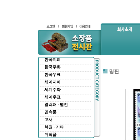
한국지폐
한국주화
명판
한국우표
세계지폐
세계주화
세계우표
열쇠패 · 별전
민속품
고서
복권 · 기타
위탁품