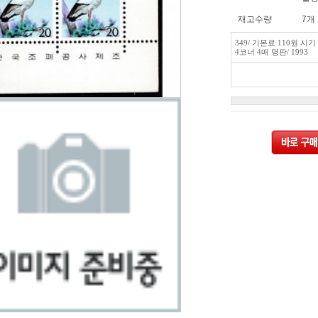
재고수량
7개
349/ 기본료 110원 시기
4코너 4매 명판/ 1993