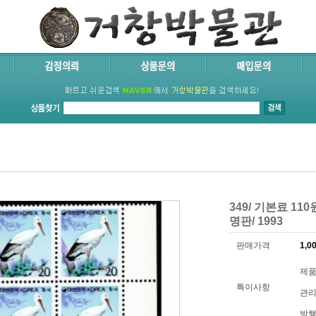
349/ 기본료 11
명판/ 1993
판매가격
1,0
제품코
특이사항
관리
발행년