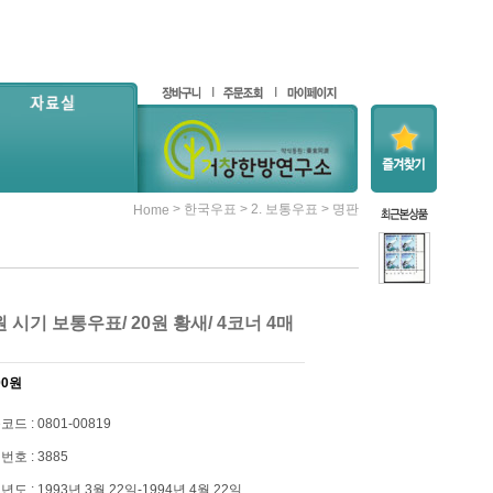
>
>
>
한국우표
2. 보통우표
명판
Home
0원 시기 보통우표/ 20원 황새/ 4코너 4매
00
원
드 : 0801-00819
번호 : 3885
도 : 1993년 3월 22일-1994년 4월 22일