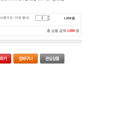
 보통우표/ 20원 황새/
1,000
원
총 상품 금액
1,000
원