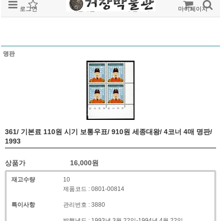
로그인
회원가입
주문조회
마이페이지
명판
361/ 기본료 110원 시기 보통우표/ 910원 세종대왕/ 4코너 4매 명판/
1993
상품가
16,000
원
재고수량
10
제품코드 : 0801-00814
특이사항
관리번호 : 3880
발행년도 : 1993년 3월 22일-1994년 4월 22일