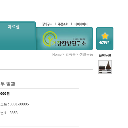
>
>
민속품
생활용품
Home
인두 일괄
,000
원
드 : 0801-00805
번호 : 3853