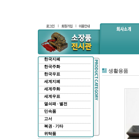
한국지폐
한국주화
생활용품
한국우표
세계지폐
세계주화
세계우표
열쇠패 · 별전
민속품
고서
복권 · 기타
위탁품