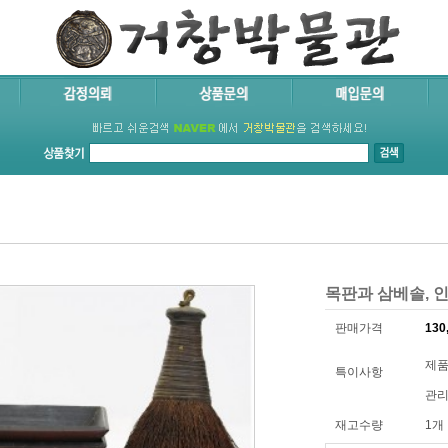
목판과 삼베솔, 
판매가격
130
제품코
특이사항
관리
재고수량
1개