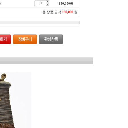
괄
130,000
원
총 상품 금액
130,000
원