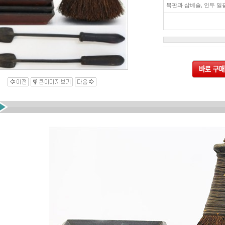
목판과 삼베솔, 인두 일