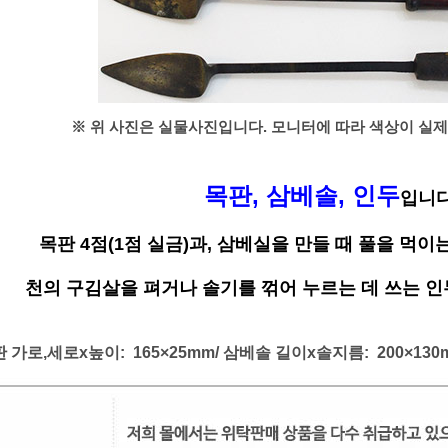
※ 위 사진은 실물사진입니다. 모니터에 따라 색상이 실제
목판, 삼베솔, 인두
입니다
목판 4점(1점 실금)과, 삼베실을 만들 때 풀을 먹
천의 구김살을 펴거나 솔기를 꺾어 누르는 데 쓰는 인
판 가로,세로
x높이
: 165
×25
mm/ 삼베솔
길이
x솔지름
: 200
×130