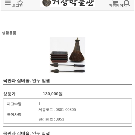
로그인
회원가입
주문조회
마이페이지
생활용품
목판과 삼베솔, 인두 일괄
상품가
130,000
원
재고수량
1
제품코드 : 0801-00805
특이사항
관리번호 : 3853
목판과 삼베솔, 인두 일괄