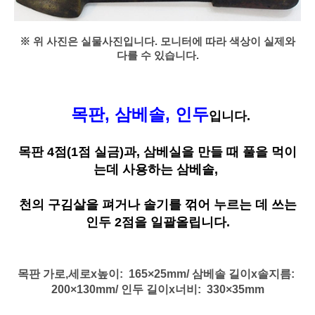
※ 위 사진은 실물사진입니다. 모니터에 따라 색상이 실제와
다를 수 있습니다.
목판, 삼베솔, 인두
입니다.
목판 4점(1점 실금)과, 삼베실을 만들 때 풀을 먹이
는데 사용하는 삼베솔,
천의 구김살을 펴거나 솔기를 꺾어 누르는 데 쓰는
인두 2점을 일괄올립니다.
목판 가로,세로
x높이
: 165
×25
mm/ 삼베솔
길이
x솔지름
:
200
×130
mm/ 인두
길이
x너비
: 330
×35
mm