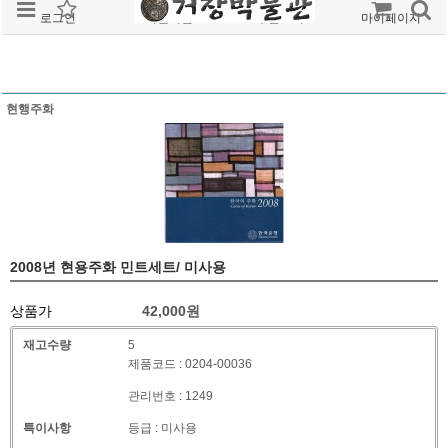
로그인
회원가입
주문조회
마이페이지
현행주화
2008년 현용주화 민트세트/ 미사용
상품가
42,000
원
재고수량
5
제품코드 : 0204-00036
관리번호 : 1249
특이사항
등급 : 미사용