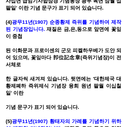
사십년
급임기사합삼경 기념동장 광무 육년 삼월 십
팔일' 이란
기념 문구가 표기 되어 있습니다.
(4)
광무11년(1907) 순종황제 즉위를 기념하여 제작
된 기념장입니다.
재질은 금,은,동으로 앞면에 꽃잎
이 중첩
된 이화문과 프로이센의 군모 피켈하우베가 도안 되
어 있으며, 꽃잎마다 卽位記念章(즉위기념장)이 전
서체로
한 글자씩 새겨져 있습니다. 뒷면에는 '대한제국 대
황제폐하 즉위제식 기념장 융희 원년 팔월 이십칠
일' 이란
기념 문구가 표기 되어 있습니다.
(5)
광무11년(1907) 황태자의 가례를 기념하기 위하