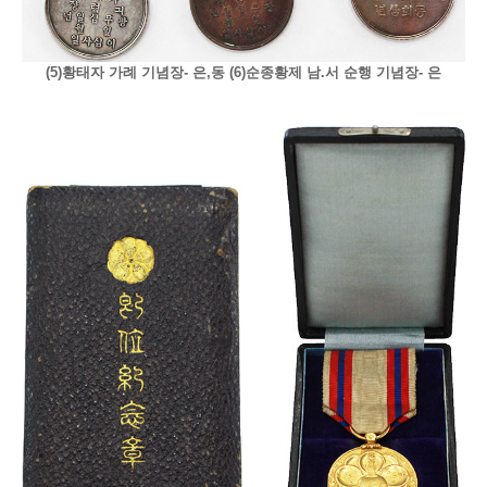
(5)황태자 가례 기념장- 은,동 (6)순종황제 남.서 순행 기념장- 은