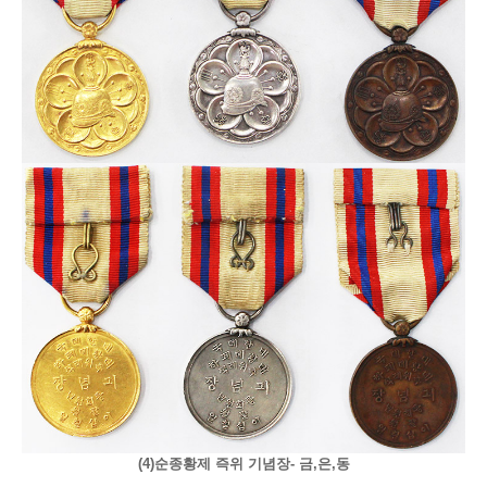
(4)순종황제 즉위 기념장- 금,은,동