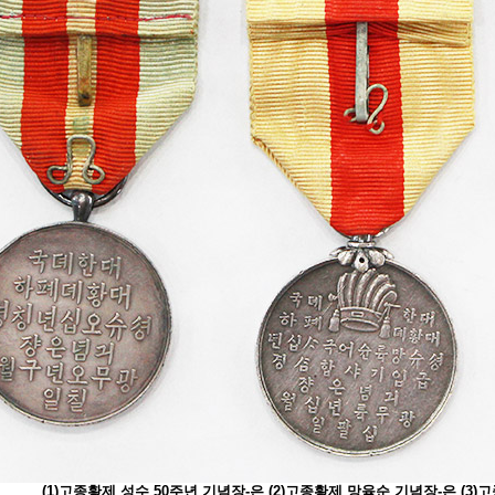
(1)고종황제 성수 50주년 기념장-은 (2)고종황제 망육순 기념장-은 (3)