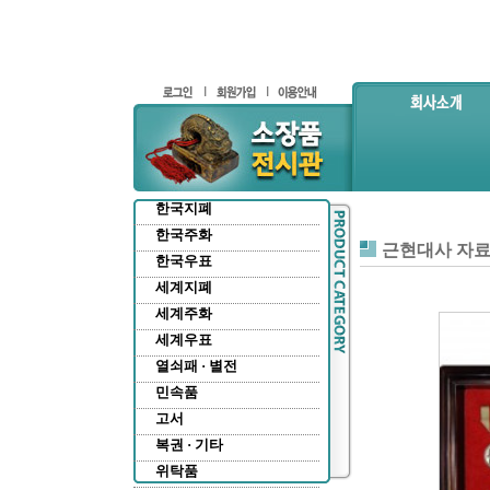
한국지폐
한국주화
근현대사 자
한국우표
세계지폐
세계주화
세계우표
열쇠패 · 별전
민속품
고서
복권 · 기타
위탁품