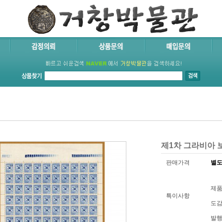
제1차 그라비아 보
판매가격
별도
제품코
특이사항
도감
발행