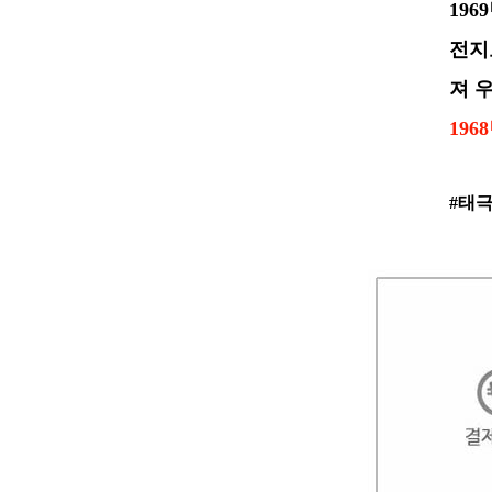
19
전지
져 
19
#태극