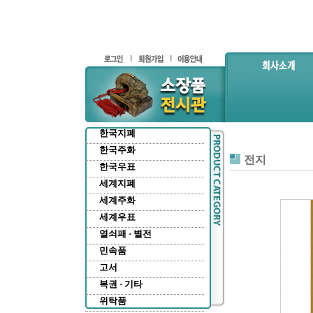
한국지폐
한국주화
전지
한국우표
세계지폐
세계주화
세계우표
열쇠패 · 별전
민속품
고서
복권 · 기타
위탁품