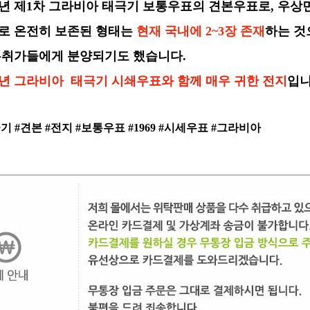
69년 제1차 그라비아 태극기 보통우표의 견본우표로,
우상면
로 온전히 보존된 형태는
현재 국내에
2~3장 존재
하는 것
우취가들에게 분양되기도 했습니다.
68년 그라비아 태극기
시쇄
우표와 함께
매우 귀한 전지
입니
기 #견본 #전지 #보통우표 #1969 #시세우표 #그라비아