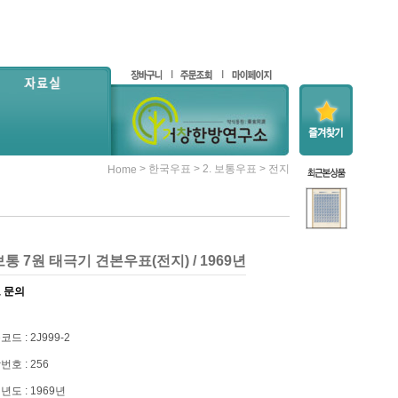
>
>
>
한국우표
2. 보통우표
전지
Home
통 7원 태극기 견본우표(전지) / 1969년
 문의
드 : 2J999-2
번호 : 256
년도 : 1969년