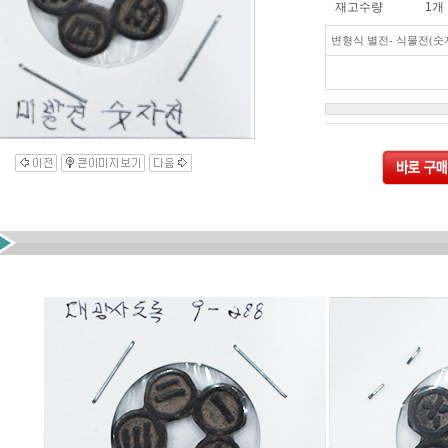
재고수량
1개
변형식 별전- 식물전(숫