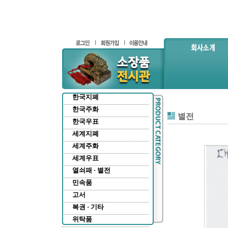
한국지폐
한국주화
별전
한국우표
세계지폐
세계주화
세계우표
열쇠패 · 별전
민속품
고서
복권 · 기타
위탁품