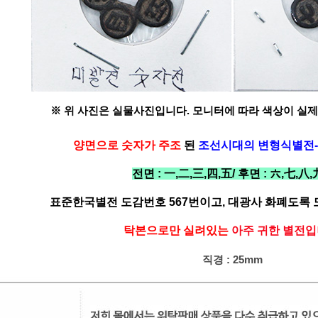
※ 위 사진은 실물사진입니다. 모니터에 따라 색상이 실제
양면으로 숫자가 주조
된
조선시대의 변형식별전
전면 : 一,二,三,四,五/ 후면 : 六,七,八,
표준한국별전 도감번호 567번이고,
대광사 화폐도록 도
탁본으로만 실려있는
아주 귀한 별전입
직경 : 25mm