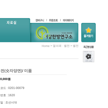
>
>
열쇠패 · 별전
별전
Home
전(숫자양면)/ 미품
00,000
원
드 : 0201-00079
번호 : 1620
일 : 조선시대