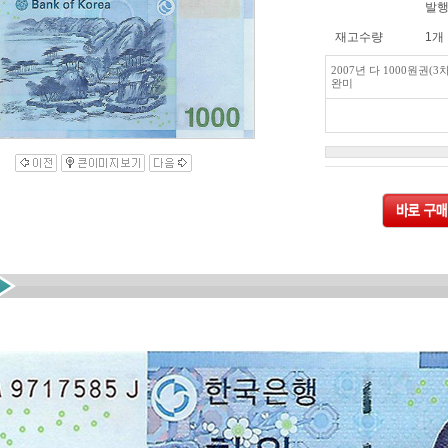
발행
재고수량
1개
2007년 다 1000원권(3차)
완미