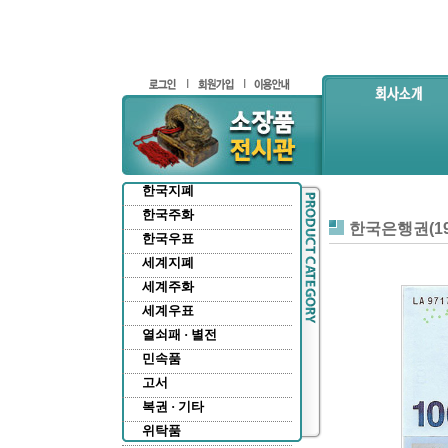
한국지폐
한국주화
한국은행권(19
한국우표
세계지폐
세계주화
세계우표
열쇠패 · 별전
민속품
고서
복권 · 기타
위탁품