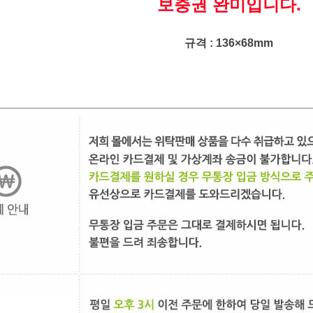
보충권 완미입니다.
규격 : 136×68mm