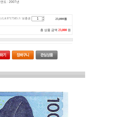
연도 : 2007년
 LA 9717585 J / 보충권
23,000
원
총 상품 금액
23,000
원