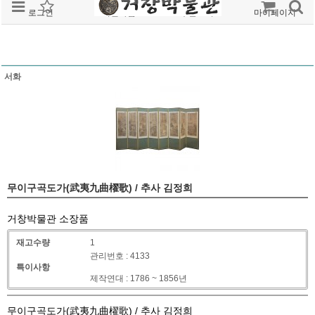
로그인
회원가입
주문조회
마이페이지
서화
무이구곡도가(武夷九曲櫂歌) / 추사 김정희
거창박물관 소장품
재고수량
1
관리번호 : 4133
특이사항
제작연대 : 1786 ~ 1856년
무이구곡도가(武夷九曲櫂歌) / 추사 김정희