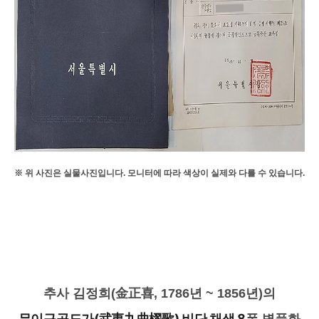
※ 위 사진은 실물사진입니다. 모니터에 따라 색상이 실제와 다를 수 있습니다.
추사 김정희(金正喜, 1786년 ~ 1856년)의
무이구곡도가(武夷九曲櫂歌) 비단 채색 8
폭 병풍화