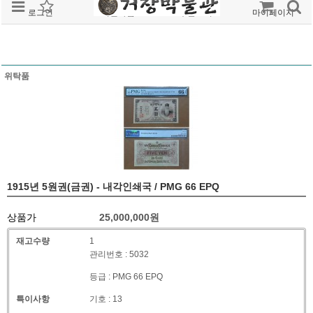
로그인
회원가입
주문조회
마이페이지
위탁품
1915년 5원권(금권) - 내각인쇄국 / PMG 66 EPQ
상품가
25,000,000
원
재고수량
1
관리번호 : 5032
등급 : PMG 66 EPQ
특이사항
기호 : 13