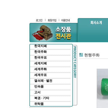
한국지폐
한국주화
현행주화
한국우표
세계지폐
세계주화
세계우표
열쇠패 · 별전
민속품
고서
복권 · 기타
위탁품