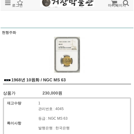
로그인
회원가입
주문조회
마이페이지
현행주화
1968년 10원화 / NGC MS 63
상품가
230,000
원
재고수량
1
관리번호 : 4045
등급 : NGC MS 63
특이사항
발행은행 : 한국은행