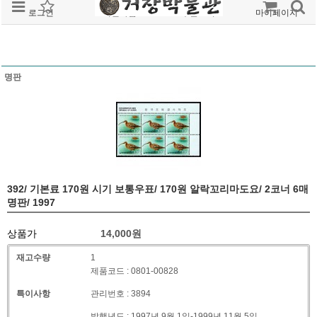
로그인
회원가입
주문조회
마이페이지
명판
392/ 기본료 170원 시기 보통우표/ 170원 알락꼬리마도요/ 2코너 6매
명판/ 1997
상품가
14,000
원
재고수량
1
제품코드 : 0801-00828
특이사항
관리번호 : 3894
발행년도 : 1997년 9월 1일-1999년 11월 5일