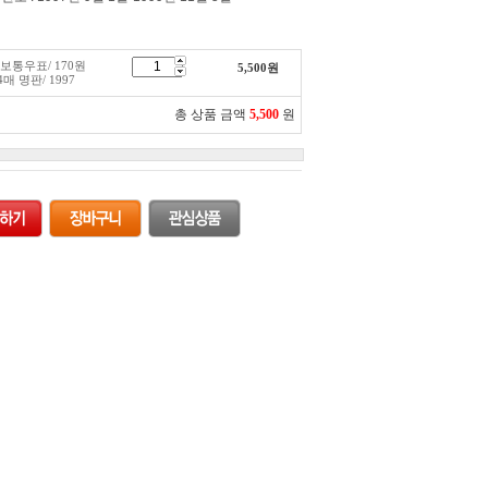
 보통우표/ 170원
5,500
원
 명판/ 1997
총 상품 금액
5,500
원