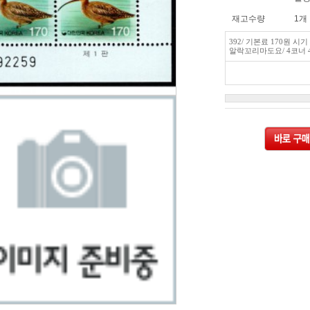
재고수량
1개
392/ 기본료 170원 시기
알락꼬리마도요/ 4코너 4매