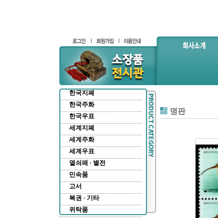
한국지폐
한국주화
명판
한국우표
세계지폐
세계주화
세계우표
열쇠패 · 별전
민속품
고서
복권 · 기타
위탁품