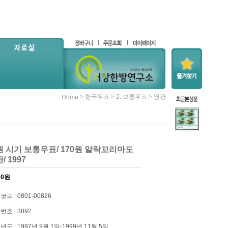
>
>
>
한국우표
2. 보통우표
명판
Home
70원 시기 보통우표/ 170원 알락꼬리마도
/ 1997
00
원
드 : 0801-00826
번호 : 3892
도 : 1997년 9월 1일-1999년 11월 5일