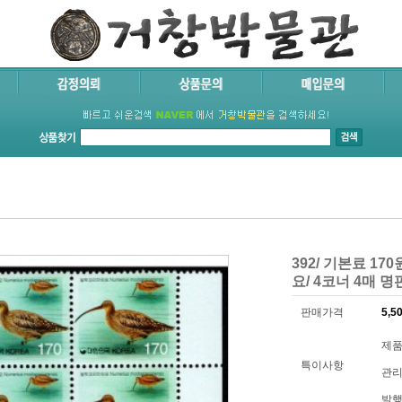
392/ 기본료 1
요/ 4코너 4매 명판
판매가격
5,5
제품코
특이사항
관리
발행년