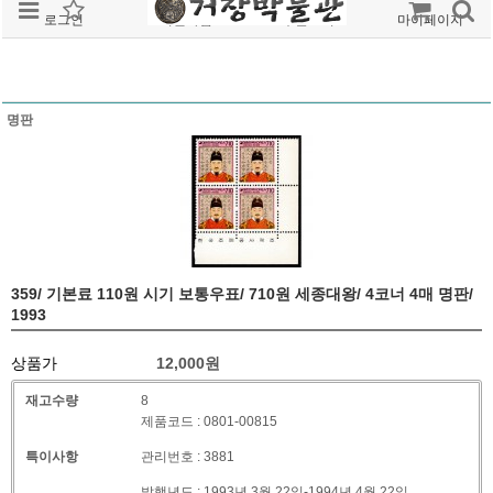
로그인
회원가입
주문조회
마이페이지
명판
359/ 기본료 110원 시기 보통우표/ 710원 세종대왕/ 4코너 4매 명판/
1993
상품가
12,000
원
재고수량
8
제품코드 : 0801-00815
특이사항
관리번호 : 3881
발행년도 : 1993년 3월 22일-1994년 4월 22일