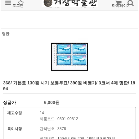
로그인
회원가입
주문조회
마이페이지
명판
368/ 기본료 130원 시기 보통우표/ 390원 비행기/ 3코너 4매 명판/ 19
94
상품가
6,000
원
재고수량
14
제품코드 : 0801-00812
특이사항
관리번호 : 3878
발행년도 : 1994년 8월 20일-1995년 8월 28일