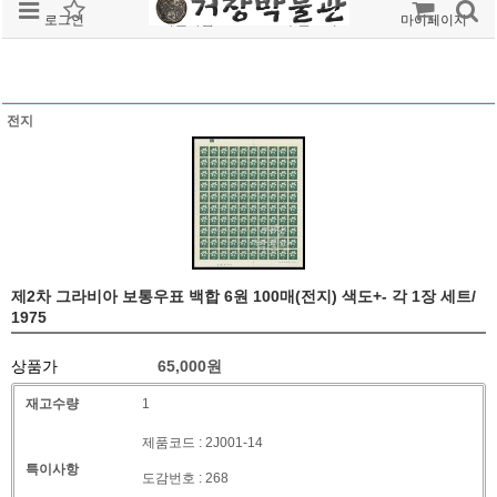
로그인
회원가입
주문조회
마이페이지
전지
제2차 그라비아 보통우표 백합 6원 100매(전지) 색도+- 각 1장 세트/
1975
상품가
65,000
원
재고수량
1
제품코드 : 2J001-14
특이사항
도감번호 : 268