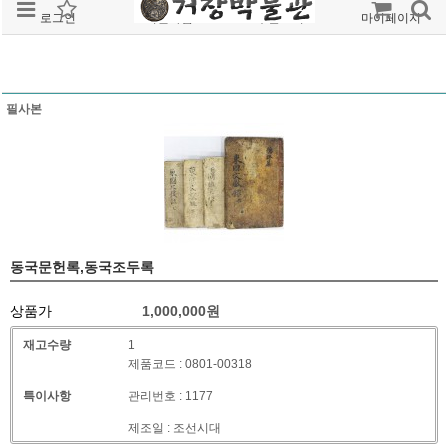
로그인
회원가입
주문조회
마이페이지
필사본
동국문헌록,동국조두록
상품가
1,000,000
원
재고수량
1
제품코드 : 0801-00318
특이사항
관리번호 : 1177
제조일 : 조선시대