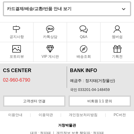
카드결제/배송/교환/반품 안내 보기
공지사항
카톡상담
Q&A
멤버쉽
포토리뷰
VIP 게시판
배송조회
기획전
CS CENTER
BANK INFO
02-960-6790
예금주 : 정지태(거창물산)
국민 033201-04-148459
고객센터 연결
비회원 1:1 문의
이용안내
이용약관
개인정보처리방침
PC버전
거창박물관
대표 : 정지태 ㅣ 개인정보 보호 책임자 : 정지태