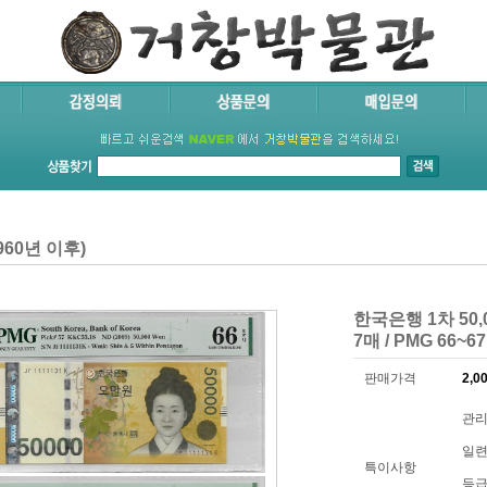
60년 이후)
한국은행 1차 50
7매 / PMG 66~6
판매가격
2,0
관리
일련번
특이사항
등급 