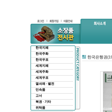
한국지폐
한국주화
한국은행권(19
한국우표
세계지폐
세계주화
세계우표
열쇠패 · 별전
민속품
고서
복권 · 기타
위탁품