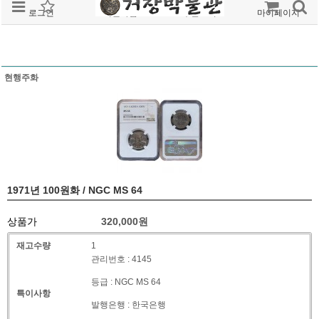
로그인
회원가입
주문조회
마이페이지
현행주화
1971년 100원화 / NGC MS 64
상품가
320,000
원
재고수량
1
관리번호 : 4145
등급 : NGC MS 64
특이사항
발행은행 : 한국은행