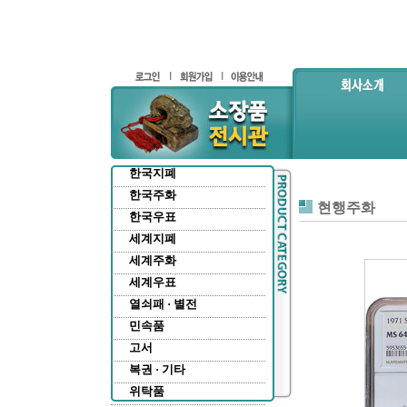
한국지폐
한국주화
현행주화
한국우표
세계지폐
세계주화
세계우표
열쇠패 · 별전
민속품
고서
복권 · 기타
위탁품